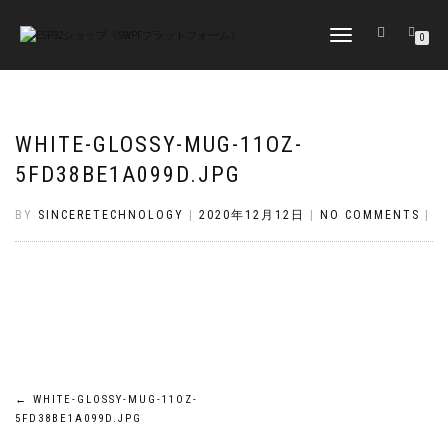
TOGGLE
0
NAVIGATION
WHITE-GLOSSY-MUG-11OZ-
5FD38BE1A099D.JPG
BY
SINCERETECHNOLOGY
|
2020年12月12日
|
NO COMMENTS
|
投
←
WHITE-GLOSSY-MUG-11OZ-
5FD38BE1A099D.JPG