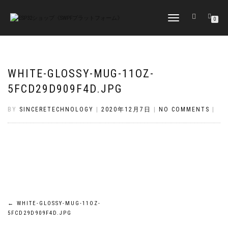
TOGGLE
0
NAVIGATION
WHITE-GLOSSY-MUG-11OZ-
5FCD29D909F4D.JPG
BY
SINCERETECHNOLOGY
|
2020年12月7日
|
NO COMMENTS
|
投
←
WHITE-GLOSSY-MUG-11OZ-
5FCD29D909F4D.JPG