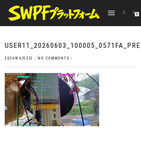
TOGGLE
0
NAVIGATION
USER11_20260603_100005_0571FA_PRE
2026年6月3日
|
NO COMMENTS
|