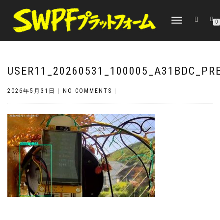
TOGGLE
0
NAVIGATION
USER11_20260531_100005_A31BDC_PR
2026年5月31日
|
NO COMMENTS
|