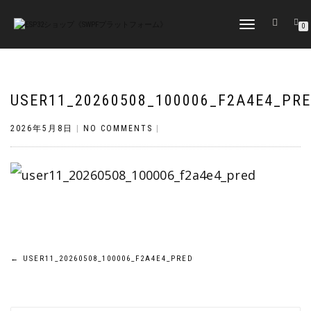
TOGGLE
0
NAVIGATION
USER11_20260508_100006_F2A4E4_PR
2026年5月8日
|
NO COMMENTS
|
投
←
USER11_20260508_100006_F2A4E4_PRED
稿