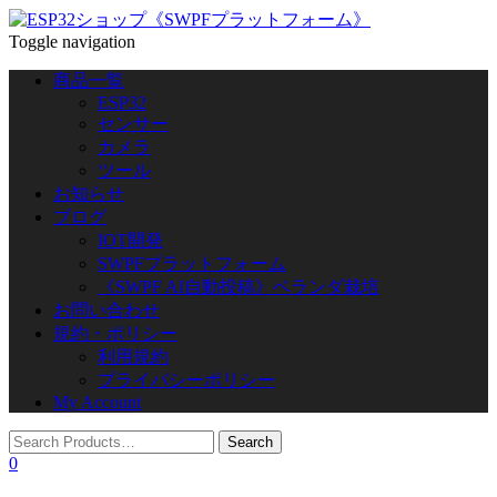
Toggle navigation
商品一覧
ESP32
センサー
カメラ
ツール
お知らせ
ブログ
IOT開発
SWPFプラットフォーム
《SWPF AI自動投稿》ベランダ栽培
お問い合わせ
規約・ポリシー
利用規約
プライバシーポリシー
My Account
0