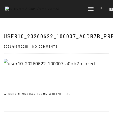
TOGGLE
0
NAVIGATION
USER10_20260622_100007_A0DB7B_PR
2026年6月22日
|
NO COMMENTS
|
投
←
USER10_20260622_100007_A0DB7B_PRED
稿