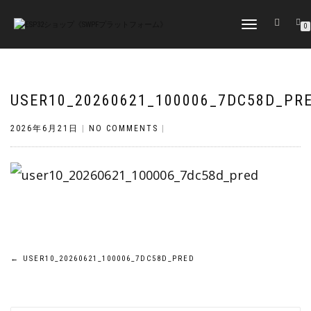
TOGGLE
0
NAVIGATION
USER10_20260621_100006_7DC58D_PR
2026年6月21日
|
NO COMMENTS
|
投
←
USER10_20260621_100006_7DC58D_PRED
稿