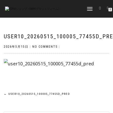
TOGGLE
0
NAVIGATION
USER10_20260515_100005_77455D_PR
2026年5月15日
|
NO COMMENTS
|
投
←
USER10_20260515_100005_77455D_PRED
稿