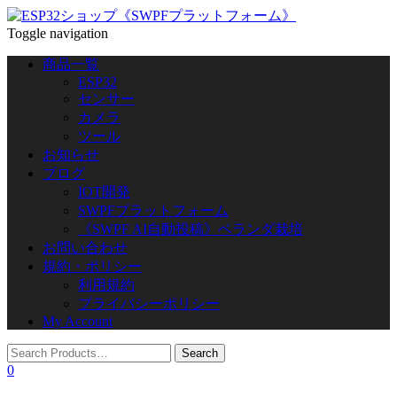
Toggle navigation
商品一覧
ESP32
センサー
カメラ
ツール
お知らせ
ブログ
IOT開発
SWPFプラットフォーム
《SWPF AI自動投稿》ベランダ栽培
お問い合わせ
規約・ポリシー
利用規約
プライバシーポリシー
My Account
0