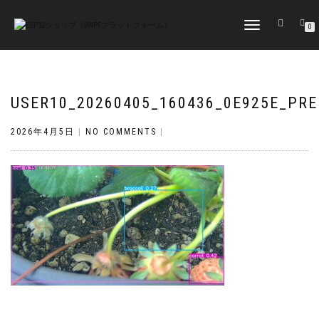
TOGGLE
0
NAVIGATION
USER10_20260405_160436_0E925E_PRE
2026年4月5日
|
NO COMMENTS
|