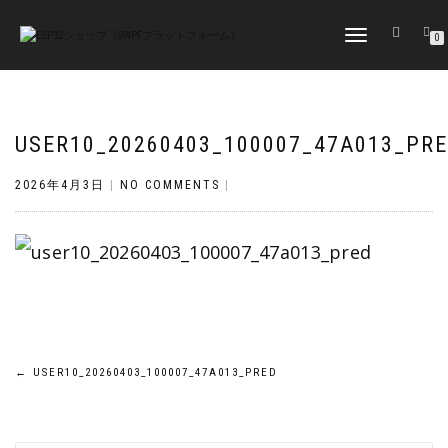
TOGGLE
0
NAVIGATION
USER10_20260403_100007_47A013_PR
2026年4月3日
|
NO COMMENTS
|
投
←
USER10_20260403_100007_47A013_PRED
稿