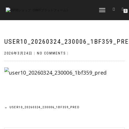
TOGGLE
0
NAVIGATION
USER10_20260324_230006_1BF359_PR
2026年3月24日
|
NO COMMENTS
|
投
←
USER10_20260324_230006_1BF359_PRED
稿