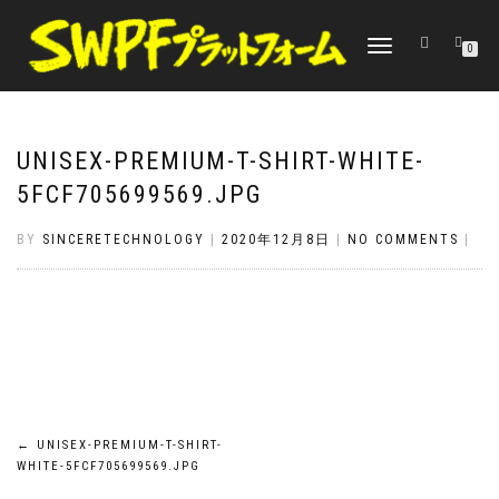
TOGGLE
0
NAVIGATION
UNISEX-PREMIUM-T-SHIRT-WHITE-
5FCF705699569.JPG
BY
SINCERETECHNOLOGY
|
2020年12月8日
|
NO COMMENTS
|
投
←
UNISEX-PREMIUM-T-SHIRT-
WHITE-5FCF705699569.JPG