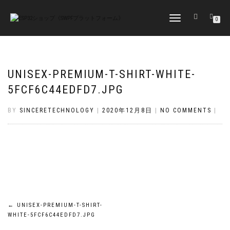
TOGGLE
0
NAVIGATION
UNISEX-PREMIUM-T-SHIRT-WHITE-
5FCF6C44EDFD7.JPG
BY
SINCERETECHNOLOGY
|
2020年12月8日
|
NO COMMENTS
|
投
←
UNISEX-PREMIUM-T-SHIRT-
WHITE-5FCF6C44EDFD7.JPG