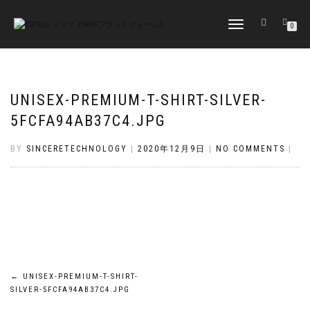
TOGGLE
0
NAVIGATION
UNISEX-PREMIUM-T-SHIRT-SILVER-
5FCFA94AB37C4.JPG
BY
SINCERETECHNOLOGY
|
2020年12月9日
|
NO COMMENTS
|
投
←
UNISEX-PREMIUM-T-SHIRT-
SILVER-5FCFA94AB37C4.JPG