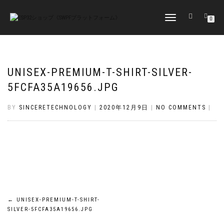
TOGGLE
0
NAVIGATION
UNISEX-PREMIUM-T-SHIRT-SILVER-
5FCFA35A19656.JPG
BY
SINCERETECHNOLOGY
|
2020年12月9日
|
NO COMMENTS
|
投
←
UNISEX-PREMIUM-T-SHIRT-
SILVER-5FCFA35A19656.JPG