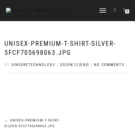
TOGGLE
0
NAVIGATION
UNISEX-PREMIUM-T-SHIRT-SILVER-
5FCF705698063.JPG
BY
SINCERETECHNOLOGY
|
2020年12月8日
|
NO COMMENTS
|
投
←
UNISEX-PREMIUM-T-SHIRT-
SILVER-5FCF705698063.JPG