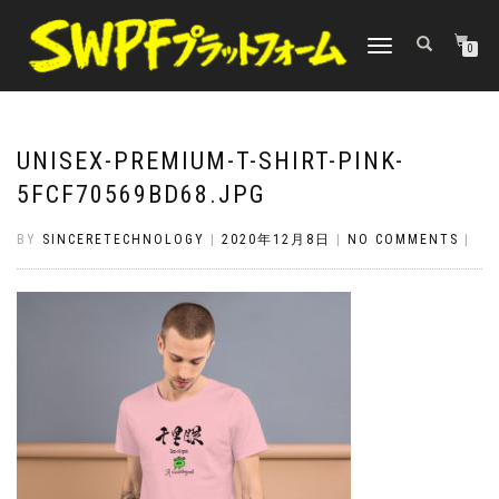
TOGGLE
0
NAVIGATION
UNISEX-PREMIUM-T-SHIRT-PINK-
5FCF70569BD68.JPG
BY
SINCERETECHNOLOGY
|
2020年12月8日
|
NO COMMENTS
|