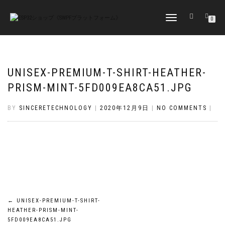
TOGGLE
0
NAVIGATION
UNISEX-PREMIUM-T-SHIRT-HEATHER-
PRISM-MINT-5FD009EA8CA51.JPG
BY
SINCERETECHNOLOGY
|
2020年12月9日
|
NO COMMENTS
|
投
←
UNISEX-PREMIUM-T-SHIRT-
HEATHER-PRISM-MINT-
5FD009EA8CA51.JPG