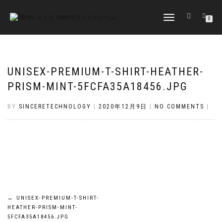
TOGGLE
0
NAVIGATION
UNISEX-PREMIUM-T-SHIRT-HEATHER-
PRISM-MINT-5FCFA35A18456.JPG
BY
SINCERETECHNOLOGY
|
2020年12月9日
|
NO COMMENTS
|
投
←
UNISEX-PREMIUM-T-SHIRT-
HEATHER-PRISM-MINT-
5FCFA35A18456.JPG