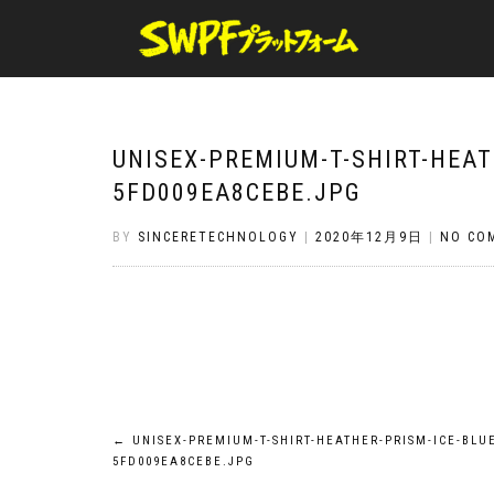
UNISEX-PREMIUM-T-SHIRT-HEAT
5FD009EA8CEBE.JPG
BY
SINCERETECHNOLOGY
|
2020年12月9日
|
NO CO
投
←
UNISEX-PREMIUM-T-SHIRT-HEATHER-PRISM-ICE-BLU
5FD009EA8CEBE.JPG