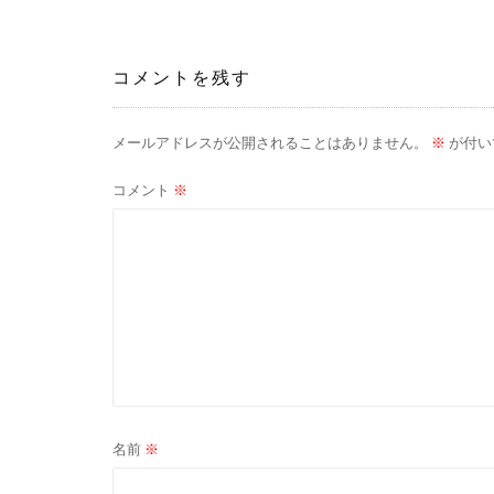
稿
ナ
コメントを残す
ビ
ゲ
メールアドレスが公開されることはありません。
※
が付い
ー
コメント
※
シ
ョ
ン
名前
※