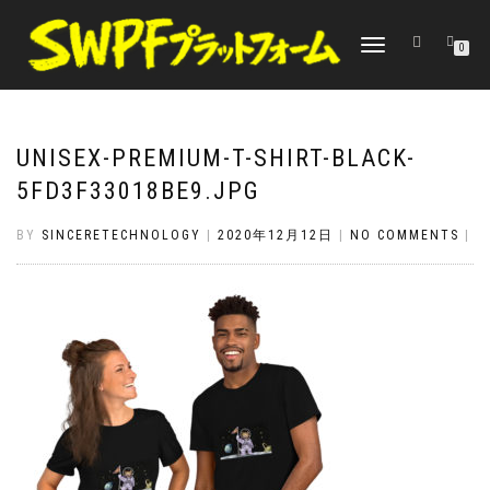
TOGGLE
0
NAVIGATION
UNISEX-PREMIUM-T-SHIRT-BLACK-
5FD3F33018BE9.JPG
BY
SINCERETECHNOLOGY
|
2020年12月12日
|
NO COMMENTS
|