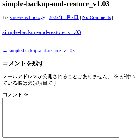
simple-backup-and-restore_v1.03
By
sinceretechnology
|
2022年1月7日
|
No Comments
|
simple-backup-and-restore_v1.03
←
simple-backup-and-restore_v1.03
投
稿
コメントを残す
ナ
メールアドレスが公開されることはありません。
※
が付い
ビ
ている欄は必須項目です
ゲ
コメント
※
ー
シ
ョ
ン