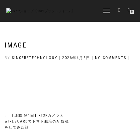
TOGGLE
0
NAVIGATION
IMAGE
BY
SINCERETECHNOLOGY
|
2026年4月6日
|
NO COMMENTS
|
投
←
【連載 第1回】RTSPカメラと
WIREGUARDでトマト栽培のAI監視
稿
をしてみた話