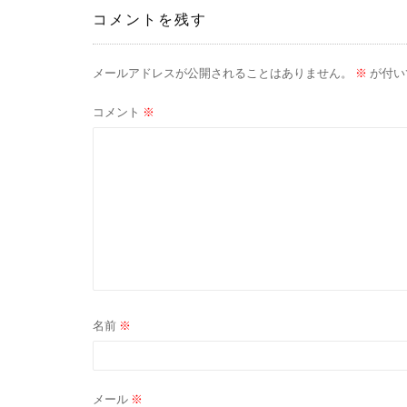
ナ
コメントを残す
ビ
メールアドレスが公開されることはありません。
※
が付い
ゲ
コメント
※
ー
シ
ョ
ン
名前
※
メール
※