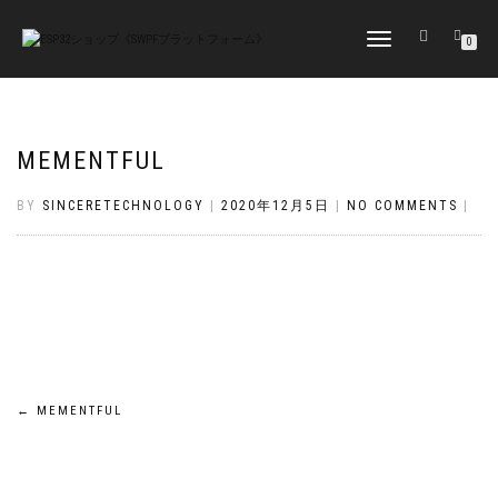
TOGGLE
0
NAVIGATION
MEMENTFUL
BY
SINCERETECHNOLOGY
|
2020年12月5日
|
NO COMMENTS
|
投
←
MEMENTFUL
稿