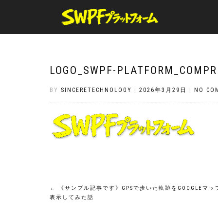
LOGO_SWPF-PLATFORM_COMPR
BY
SINCERETECHNOLOGY
|
2026年3月29日
|
NO CO
投
←
《サンプル記事です》GPSで歩いた軌跡をGOOGLEマッ
表示してみた話
稿