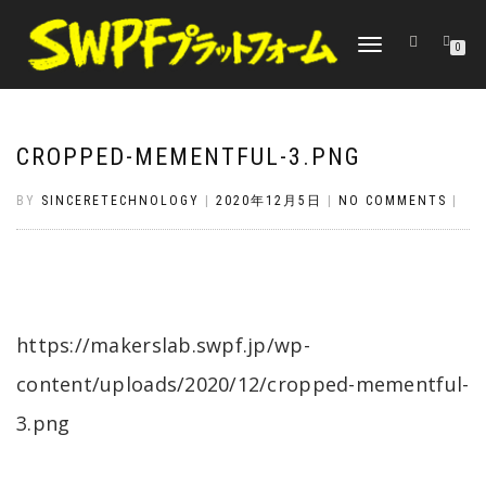
TOGGLE
0
NAVIGATION
CROPPED-MEMENTFUL-3.PNG
BY
SINCERETECHNOLOGY
|
2020年12月5日
|
NO COMMENTS
|
https://makerslab.swpf.jp/wp-
content/uploads/2020/12/cropped-mementful-
3.png