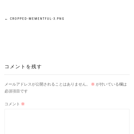
投
←
CROPPED-MEMENTFUL-3.PNG
稿
ナ
ビ
コメントを残す
ゲ
ー
メールアドレスが公開されることはありません。
※
が付いている欄は
必須項目です
シ
コメント
※
ョ
ン