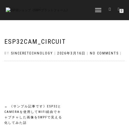
TOGGLE
0
NAVIGATION
ESP32CAM_CIRCUIT
BY
SINCERETECHNOLOGY
|
2026年3月16日
|
NO COMMENTS
|
投
←
《サンプル記事です》ESP32と
CAMERAを使用してWIFI経由でキ
稿
ャプチャした画像をSWPFで見える
化してみた話