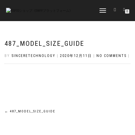
TOGGLE
0
NAVIGATION
487_MODEL_SIZE_GUIDE
BY
SINCERETECHNOLOGY
|
2020年12月11日
|
NO COMMENTS
|
投
←
487_MODEL_SIZE_GUIDE
稿