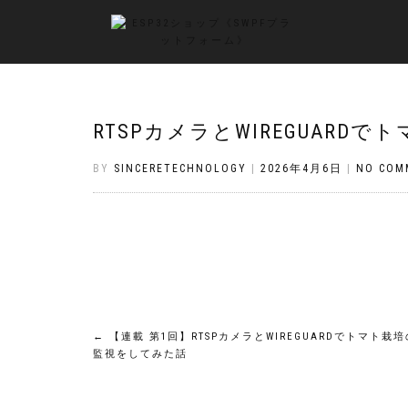
RTSPカメラとWIREGUARD
BY
SINCERETECHNOLOGY
|
2026年4月6日
|
NO COM
投
←
【連載 第1回】RTSPカメラとWIREGUARDでトマト栽培
監視をしてみた話
稿