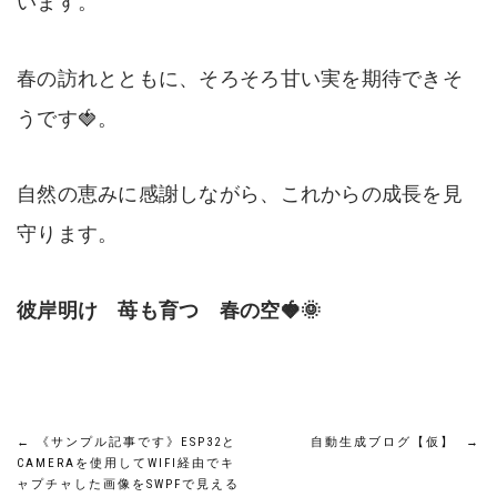
います。
春の訪れとともに、そろそろ甘い実を期待できそ
うです🍓。
自然の恵みに感謝しながら、これからの成長を見
守ります。
彼岸明け 苺も育つ 春の空🍓🌞
投
←
《サンプル記事です》ESP32と
自動生成ブログ【仮】
→
CAMERAを使用してWIFI経由でキ
ャプチャした画像をSWPFで見える