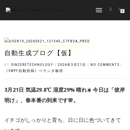
TOGGLE
0
NAVIGATION
自動生成ブログ【仮】
BY
SINCERETECHNOLOGY
|
2026年3月21日
|
NO COMMENTS
|
《SWPF自動投稿》ベランダ栽培
3月21日 気温29.8℃ 湿度29% 晴れ☀️ 今日は「彼岸
明け」、春本番の到来です🌸。
イチゴがしっかりと育ち、日に日に色づいてきて