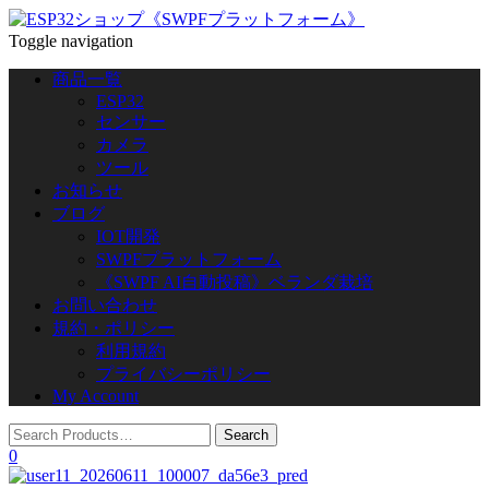
Toggle navigation
商品一覧
ESP32
センサー
カメラ
ツール
お知らせ
ブログ
IOT開発
SWPFプラットフォーム
《SWPF AI自動投稿》ベランダ栽培
お問い合わせ
規約・ポリシー
利用規約
プライバシーポリシー
My Account
0