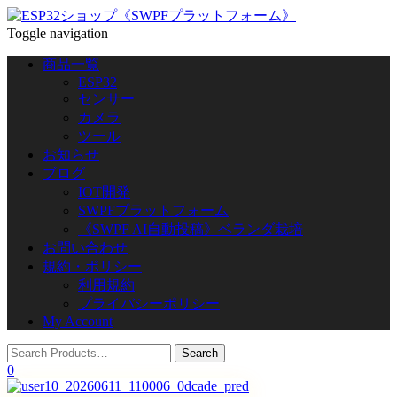
Toggle navigation
商品一覧
ESP32
センサー
カメラ
ツール
お知らせ
ブログ
IOT開発
SWPFプラットフォーム
《SWPF AI自動投稿》ベランダ栽培
お問い合わせ
規約・ポリシー
利用規約
プライバシーポリシー
My Account
0