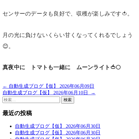
センサーのデータも良好で、収穫が楽しみです🍅。
月の光に負けないくらい甘くなってくれるでしょう
😊。
真夜中に トマトも一緒に ムーンライト🍅🌕
←
自動生成ブログ【仮】 2026年06月09日
投
自動生成ブログ【仮】 2026年06月10日
→
稿
検
索:
ナ
最近の投稿
ビ
ゲ
自動生成ブログ【仮】 2026年06月30日
自動生成ブログ【仮】 2026年06月30日
ー