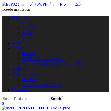
Toggle navigation
商品一覧
ESP32
センサー
カメラ
ツール
お知らせ
ブログ
IOT開発
SWPFプラットフォーム
《SWPF AI自動投稿》ベランダ栽培
お問い合わせ
規約・ポリシー
利用規約
プライバシーポリシー
My Account
0