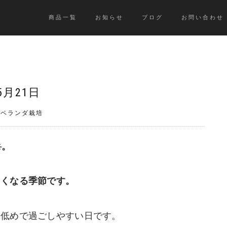
商品一覧
お知らせ
ブログ
お問い合わせ
5月21日
》ベランダ栽培
️。
しくなる季節です。
は低めで過ごしやすい日です。