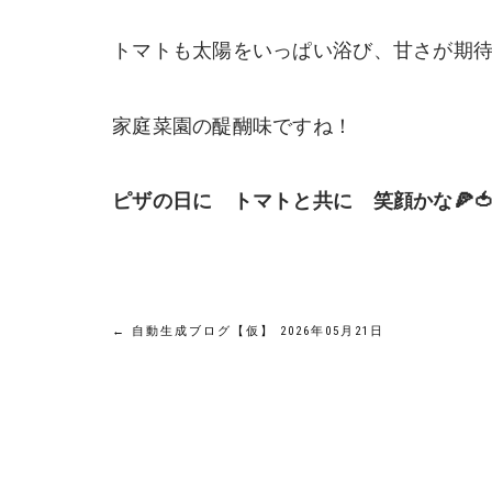
トマトも太陽をいっぱい浴び、甘さが期待
家庭菜園の醍醐味ですね！
ピザの日に トマトと共に 笑顔かな🍕
投
←
自動生成ブログ【仮】 2026年05月21日
稿
ナ
ビ