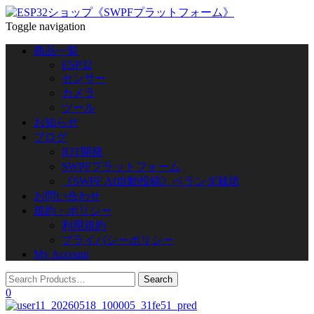
Toggle navigation
商品一覧
ESP32
センサー
カメラ
ツール
お知らせ
ブログ
IOT開発
SWPFプラットフォーム
《SWPF AI自動投稿》ベランダ栽培
お問い合わせ
規約・ポリシー
利用規約
プライバシーポリシー
My Account
0