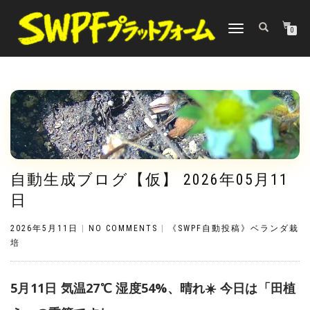
TOGGLE
0
NAVIGATION
自動生成ブログ【仮】 2026年05月11
日
2026年5月11日
|
NO COMMENTS
|
《SWPF自動投稿》ベランダ栽
培
5月11日 気温27℃ 湿度54%、晴れ☀️ 今日は「田植