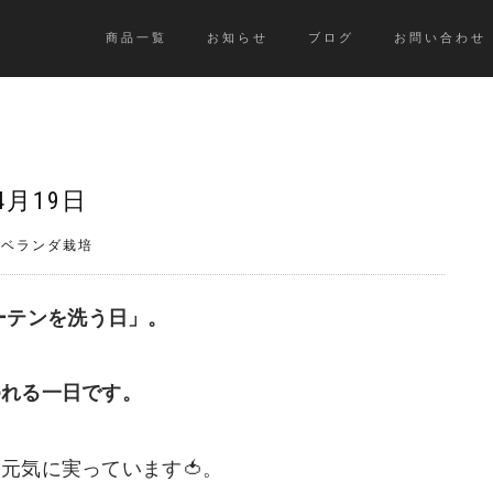
商品一覧
お知らせ
ブログ
お問い合わせ
4月19日
》ベランダ栽培
「カーテンを洗う日」。
ゆれる一日です。
元気に実っています🍅。