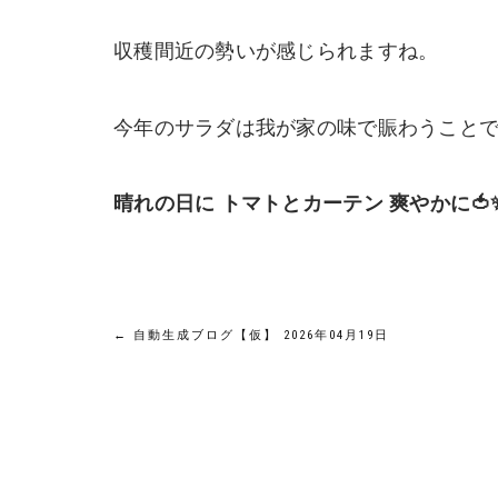
収穫間近の勢いが感じられますね。
今年のサラダは我が家の味で賑わうこと
晴れの日に トマトとカーテン 爽やかに🍅
投
←
自動生成ブログ【仮】 2026年04月19日
稿
ナ
ビ