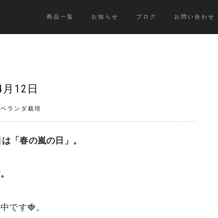
商品一覧
お知らせ
ブログ
お問い合わせ
4月12日
》ベランダ栽培
️今日は「春の嵐の日」。
す。
中です🍓。