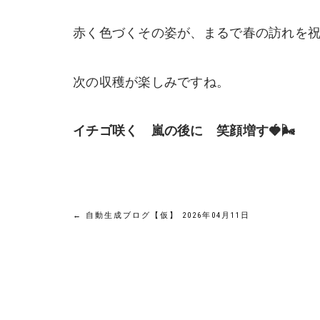
赤く色づくその姿が、まるで春の訪れを
次の収穫が楽しみですね。
イチゴ咲く 嵐の後に 笑顔増す🍓🌬️
投
←
自動生成ブログ【仮】 2026年04月11日
稿
ナ
ビ