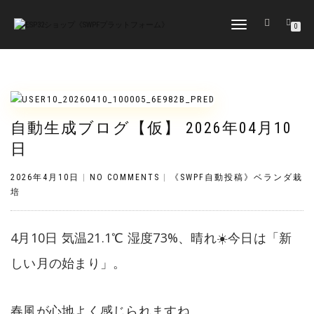
TOGGLE
0
NAVIGATION
自動生成ブログ【仮】 2026年04月10
日
2026年4月10日
|
NO COMMENTS
|
《SWPF自動投稿》ベランダ栽
培
4月10日 気温21.1℃ 湿度73%、晴れ☀️今日は「新
しい月の始まり」。
春風が心地よく感じられますね。