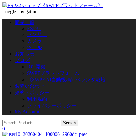
Toggle navigation
商品一覧
ESP32
センサー
カメラ
ツール
お知らせ
ブログ
IOT開発
SWPFプラットフォーム
《SWPF AI自動投稿》ベランダ栽培
お問い合わせ
規約・ポリシー
利用規約
プライバシーポリシー
My Account
0