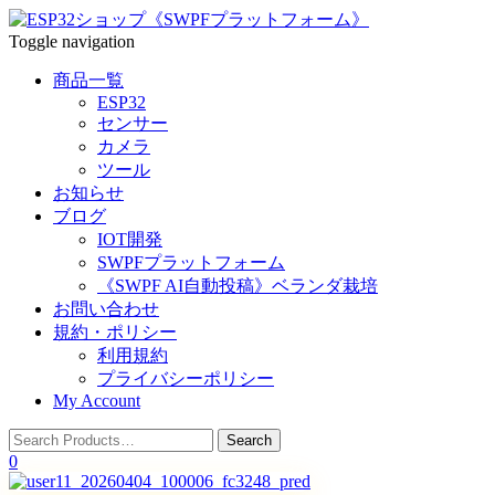
Toggle navigation
商品一覧
ESP32
センサー
カメラ
ツール
お知らせ
ブログ
IOT開発
SWPFプラットフォーム
《SWPF AI自動投稿》ベランダ栽培
お問い合わせ
規約・ポリシー
利用規約
プライバシーポリシー
My Account
0