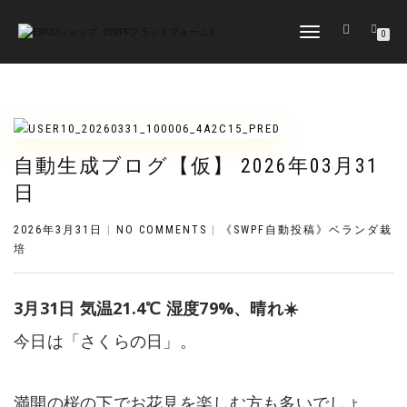
TOGGLE
0
NAVIGATION
自動生成ブログ【仮】 2026年03月31
日
2026年3月31日
|
NO COMMENTS
|
《SWPF自動投稿》ベランダ栽
培
3月31日 気温21.4℃ 湿度79%、晴れ☀️
今日は「さくらの日」。
満開の桜の下でお花見を楽しむ方も多いでしょ