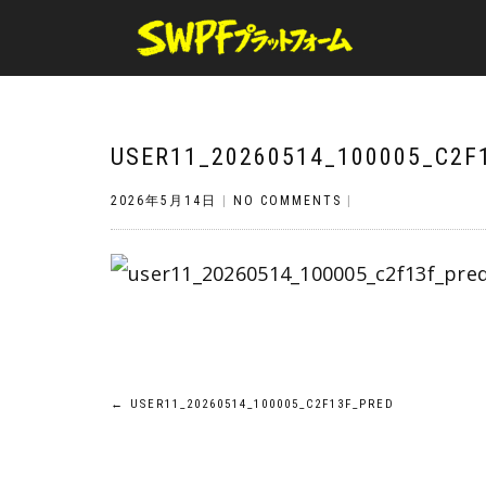
USER11_20260514_100005_C2F
2026年5月14日
|
NO COMMENTS
|
投
←
USER11_20260514_100005_C2F13F_PRED
稿