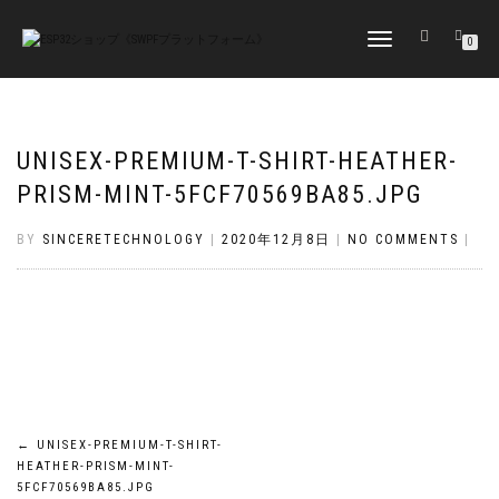
TOGGLE
0
NAVIGATION
UNISEX-PREMIUM-T-SHIRT-HEATHER-
PRISM-MINT-5FCF70569BA85.JPG
BY
SINCERETECHNOLOGY
|
2020年12月8日
|
NO COMMENTS
|
投
←
UNISEX-PREMIUM-T-SHIRT-
HEATHER-PRISM-MINT-
5FCF70569BA85.JPG